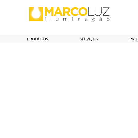
PRODUTOS
SERVIÇOS
PRO
vação
atividade
eias
Design
uminação