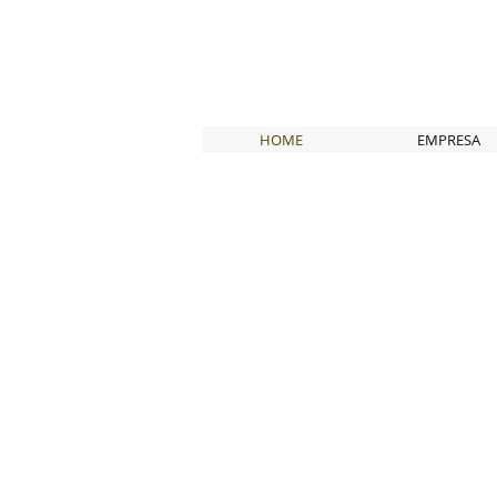
HOME
EMPRESA
Ino
Cri
Id
Il