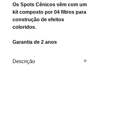
Os Spots Cênicos vêm com um
kit composto por 04 filtros para
construção de efeitos
coloridos.
Garantia de 2 anos
Descrição
SPOT CÊNICO PAR16 COM
ADAPTADOR PARA TRILHO
Os Spots Cênicos vêm com um
kit composto por 04 filtros para
construção de efeitos
coloridos.
(11) 2307-0677
(11) 9 7641-2248