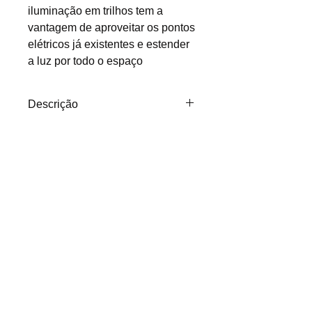
iluminação em trilhos tem a
vantagem de aproveitar os pontos
elétricos já existentes e estender
a luz por todo o espaço
Descrição
SPOT CILINDRO PAR16 PARA
TRILHO
Além de criar um efeito de
luminosidade com foco, a
iluminação em trilhos tem a
vantagem de aproveitar os
pontos elétricos já existentes e
(11) 2307-0677
(11) 9 7641-2248
estender a luz por todo o
espaço