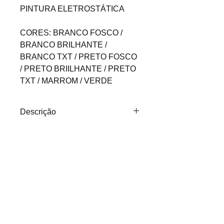
PINTURA ELETROSTÁTICA
CORES: BRANCO FOSCO /
BRANCO BRILHANTE /
BRANCO TXT / PRETO FOSCO
/ PRETO BRIILHANTE / PRETO
TXT / MARROM / VERDE
Descrição
MINI DICRÓICA / LED
LUMINÁRIA DE EMBUTIR
QUADRADA PRODUZIDA EM
ALUMÍNIO INJETADO E
PINTURA ELETROSTÁTICA
CORES: BRANCO FOSCO /
(11) 2307-0677