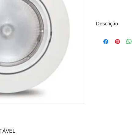
Descrição
PAR30 / LED - 
LUMINÁRIA DE 
PRODUZIDA EM A
PINTURA ELETR
CORES: BRANCO
BRILHANTE/ BRA
PRETO BRILHANT
VERDE
NTÁVEL