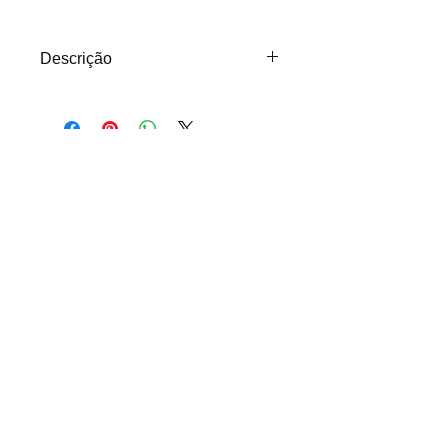
Descrição
SPOT THOR AR70 - PARA
TRILHO
(COM PLUG ALTRAC)
(11) 2307-0677
(11) 9 7641-2248
Marcoluz Iluminação EIRELI - ME​
Rua Siqueira Bueno, 382 - São Paulo - SP
- CEP
03059-010
Atendimento Seg-Sex 09hs - 17hs